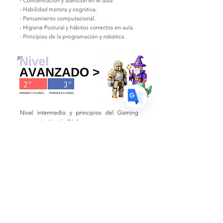
US
English
FR
French
· Français
DE
German
· Deutsch
ES
Spanish
· Español