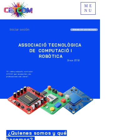
ME
NU
Iniciar sesión
TEMARI DE LES ESCOLES
ASSOCIACIÓ TECNOLÒGICA
DE COMPUTACIÓ I
ROBÒTICA
Since 2018
"El reforç educatiu curricular
STEAM que necessiten, els
professionals del demà".
¿Quienes somos y qué
hacemos?